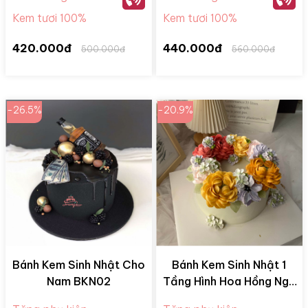
Kem tươi 100%
Kem tươi 100%
420.000đ
440.000đ
500.000đ
560.000đ
-26.5%
-20.9%
Bánh Kem Sinh Nhật Cho
Bánh Kem Sinh Nhật 1
Nam BKN02
Tầng Hình Hoa Hồng Ngũ
Sắc BKM28078