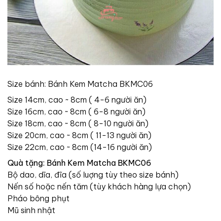
Size bánh: Bánh Kem Matcha BKMC06
Size 14cm, cao ~ 8cm ( 4-6 người ăn)
Size 16cm, cao ~ 8cm ( 6-8 người ăn)
Size 18cm, cao ~ 8cm ( 8-10 người ăn)
Size 20cm, cao ~ 8cm ( 11-13 người ăn)
Size 22cm, cao ~ 8cm (14-16 người ăn)
Quà tặng: Bánh Kem Matcha BKMC06
Bộ dao, dĩa, đĩa (số luợng tùy theo size bánh)
Nến số hoặc nến tăm (tùy khách hàng lựa chọn)
Pháo bông phụt
Mũ sinh nhật