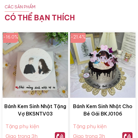
CÁC SẢN PHẨM
CÓ THỂ BẠN THÍCH
-16.0%
-21.4%
Bánh Kem Sinh Nhật Tặng
Bánh Kem Sinh Nhật Cho
Vợ BKSNTV03
Bé Gái BKJ0106
Tặng phụ kiện
Tặng phụ kiện
Giao trong 3h
Giao trong 3h