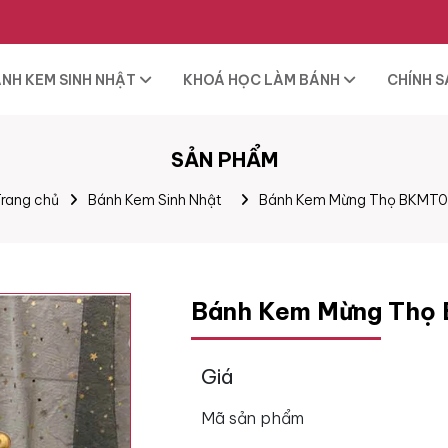
NH KEM SINH NHẬT
KHOÁ HỌC LÀM BÁNH
CHÍNH 
SẢN PHẨM
rang chủ
Bánh Kem Sinh Nhật
Bánh Kem Mừng Thọ BKMT
Bánh Kem Mừng Thọ
Giá
Mã sản phẩm