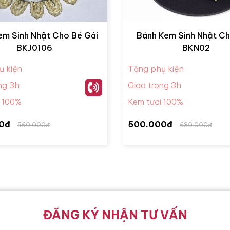
em Sinh Nhật Cho Bé Gái
Bánh Kem Sinh Nhật C
BKJ0106
BKN02
ụ kiện
Tặng phụ kiện
ng 3h
Giao trong 3h
i 100%
Kem tươi 100%
0đ
500.000đ
560.000đ
680.000đ
ĐĂNG KÝ NHẬN TƯ VẤN