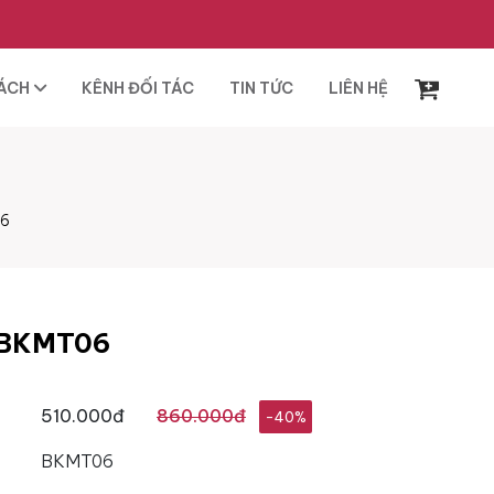
SÁCH
KÊNH ĐỐI TÁC
TIN TỨC
LIÊN HỆ
06
 BKMT06
510.000đ
860.000đ
-40%
BKMT06