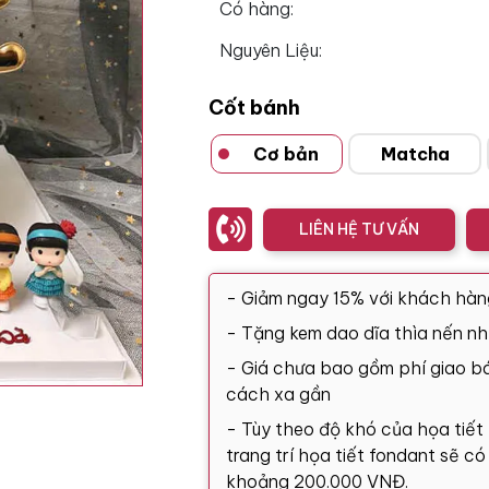
Có hàng:
Nguyên Liệu:
Cốt bánh
Cơ bản
Matcha
LIÊN HỆ TƯ VẤN
- Giảm ngay 15% với khách hàn
- Tặng kem dao dĩa thìa nến nh
- Giá chưa bao gồm phí giao bá
cách xa gần
- Tùy theo độ khó của họa tiết
trang trí họa tiết fondant sẽ c
khoảng 200.000 VNĐ.