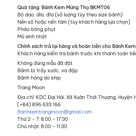
Quà tặng: Bánh Kem Mừng Thọ BKMT06
Bộ dao, dĩa, đĩa (số luợng tùy theo size bánh)
Nến số hoặc nến tăm (tùy khách hàng lựa chọn)
Pháo bông phụt
Mũ sinh nhật
Chính sách trả lại hàng và hoàn tiền cho Bánh K
Khách hàng kiểm tra bánh trước khi thanh toán tiề
Không đúng mẫu đã đặt
Bánh bị trầy xước, va đập
Bánh hỏng do ship
Trang Moon
Địa chỉ: KDC Đại Hải, Xã Xuân Thới Thượng, Huyện
(+84) 896 633 166
Banhkemtrangmoon@gmail.com
Thứ 2 - 7: 8:00 - 17:30
Chủ nhật: 8:00 - 11:30