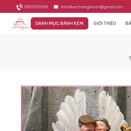
0832100096
banhkemtrangmoon@gmail.com
DANH MỤC BÁNH KEM
GIỚI THIỆU
BÁ
T