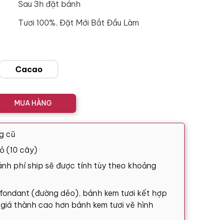
Sau 3h đặt bánh
Tươi 100%, Đặt Mới Bắt Đầu Làm
Cacao
MUA HÀNG
g cũ
ỏ (10 cây)
nh phí ship sẽ được tính tùy theo khoảng
 fondant (đường dẻo), bánh kem tươi kết hợp
ó giá thành cao hơn bánh kem tươi vẽ hình