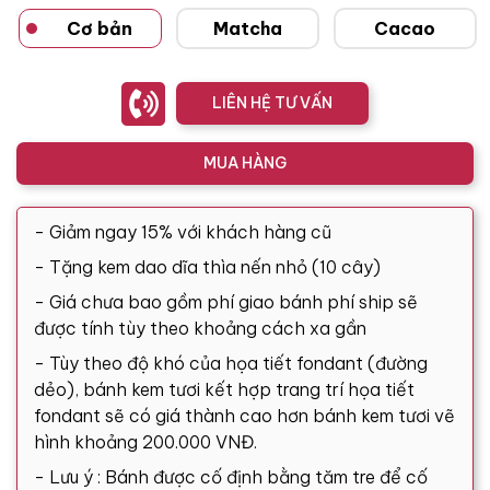
Cơ bản
Matcha
Cacao
LIÊN HỆ TƯ VẤN
MUA HÀNG
- Giảm ngay 15% với khách hàng cũ
- Tặng kem dao dĩa thìa nến nhỏ (10 cây)
- Giá chưa bao gồm phí giao bánh phí ship sẽ
được tính tùy theo khoảng cách xa gần
- Tùy theo độ khó của họa tiết fondant (đường
dẻo), bánh kem tươi kết hợp trang trí họa tiết
fondant sẽ có giá thành cao hơn bánh kem tươi vẽ
hình khoảng 200.000 VNĐ.
- Lưu ý : Bánh được cố định bằng tăm tre để cố