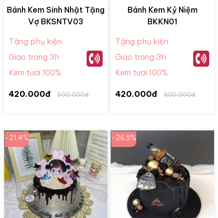
Bánh Kem Sinh Nhật Tặng
Bánh Kem Kỷ Niệm
Vợ BKSNTV03
BKKN01
Tặng phụ kiện
Tặng phụ kiện
Giao trong 3h
Giao trong 3h
Kem tươi 100%
Kem tươi 100%
420.000đ
420.000đ
500.000đ
500.000đ
-21.4%
-26.5%