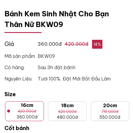
Bánh Kem Sinh Nhật Cho Bạn
Thân Nữ BKW09
Giá
360.000đ
420.000đ
14%
Mã sản phẩm
BKW09
Có hàng:
Sau 3h đặt bánh
Nguyên Liệu:
Tươi 100%, Đặt Mới Bắt Đầu Làm
Size
16cm
18cm
20cm
420.000đ
620.000đ
715.000đ
360.000đ
480.000đ
550.000đ
Cốt bánh