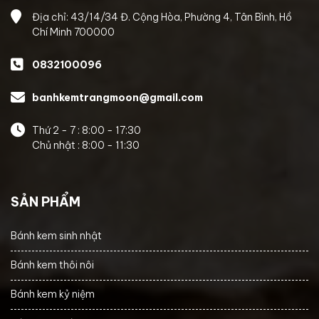
Địa chỉ: 43/14/34 Đ. Cộng Hòa, Phường 4, Tân Bình, Hồ
Chí Minh 700000
0832100096
banhkemtrangmoon@gmail.com
Thứ 2 - 7 : 8:00 - 17:30
Chủ nhật : 8:00 - 11:30
SẢN PHẨM
Bánh kem sinh nhật
Bánh kem thôi nôi
Bánh kem kỷ niệm