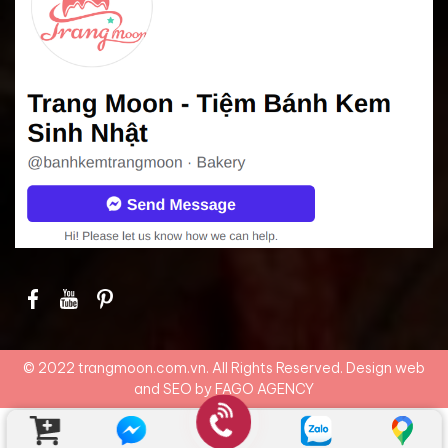
© 2022 trangmoon.com.vn. All Rights Reserved. Design web
and SEO by
FAGO AGENCY