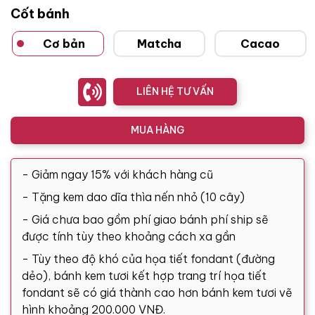
Cốt bánh
Cơ bản
Matcha
Cacao
LIÊN HỆ TƯ VẤN
MUA HÀNG
- Giảm ngay 15% với khách hàng cũ
- Tặng kem dao dĩa thìa nến nhỏ (10 cây)
- Giá chưa bao gồm phí giao bánh phí ship sẽ
được tính tùy theo khoảng cách xa gần
- Tùy theo độ khó của họa tiết fondant (đường
dẻo), bánh kem tươi kết hợp trang trí họa tiết
fondant sẽ có giá thành cao hơn bánh kem tươi vẽ
hình khoảng 200.000 VNĐ.