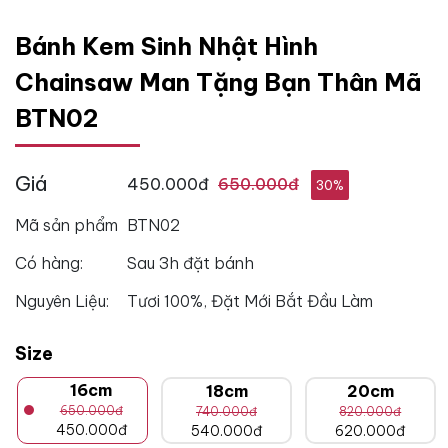
Bánh Kem Sinh Nhật Hình
Chainsaw Man Tặng Bạn Thân Mã
BTN02
Giá
450.000đ
650.000đ
30%
Mã sản phẩm
BTN02
Có hàng:
Sau 3h đặt bánh
Nguyên Liệu:
Tươi 100%, Đặt Mới Bắt Đầu Làm
Size
16cm
18cm
20cm
650.000đ
740.000đ
820.000đ
450.000đ
540.000đ
620.000đ