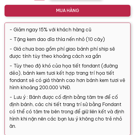
MUA HÀNG
- Giảm ngay 15% với khách hàng cũ
- Tặng kem dao dĩa thìa nến nhỏ (10 cây)
- Giá chưa bao gồm phí giao bánh phí ship sẽ
được tính tùy theo khoảng cách xa gần
- Tùy theo độ khó của họa tiết fondant (đường
dẻo), bánh kem tươi kết hợp trang trí họa tiết
fondant sẽ có giá thành cao hơn bánh kem tươi vẽ
hình khoảng 200.000 VNĐ.
- Lưu ý : Bánh được cố định bằng tăm tre để cố
định bánh, các chi tiết trang trí sử bằng Fondant
có thể có tăm tre bên trong để giữ liên kết và định
hình khi nặn nên các bạn lưu ý không cho trẻ nhỏ
ăn.