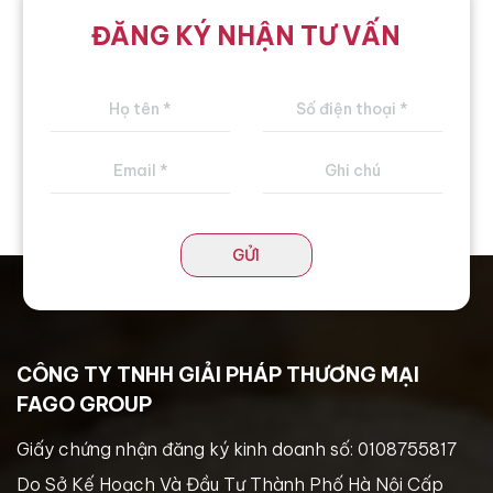
ĐĂNG KÝ NHẬN TƯ VẤN
GỬI
CÔNG TY TNHH GIẢI PHÁP THƯƠNG MẠI
FAGO GROUP
Giấy chứng nhận đăng ký kinh doanh số: 0108755817
Do Sở Kế Hoạch Và Đầu Tư Thành Phố Hà Nội Cấp