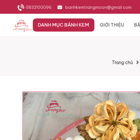
0832100096
banhkemtrangmoon@gmail.com
DANH MỤC BÁNH KEM
GIỚI THIỆU
BÁ
Trang chủ