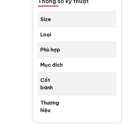
Thông số kỹ thuật
Size
Loại
Phù hợp
Mục đích
Cốt
bánh
Thương
hiệu