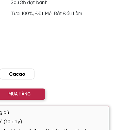
Sau 3h đặt bánh
Tươi 100%, Đặt Mới Bắt Đầu Làm
Cacao
MUA HÀNG
g cũ
ỏ (10 cây)