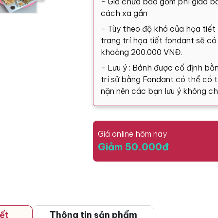
- Giá chưa bao gồm phí giao bá
cách xa gần
- Tùy theo độ khó của họa tiết
trang trí họa tiết fondant sẽ c
khoảng 200.000 VNĐ.
- Lưu ý : Bánh được cố định bằn
trí sử bằng Fondant có thể có tă
nặn nên các bạn lưu ý không ch
Giá online hôm nay
Giảm 50.000đ
ết
Thông tin sản phẩm