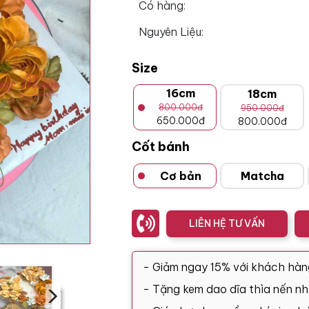
Có hàng:
Nguyên Liệu:
Size
16cm
18cm
800.000đ
950.000đ
650.000đ
800.000đ
Cốt bánh
Cơ bản
Matcha
LIÊN HỆ TƯ VẤN
- Giảm ngay 15% với khách hàn
›
- Tặng kem dao dĩa thìa nến nh