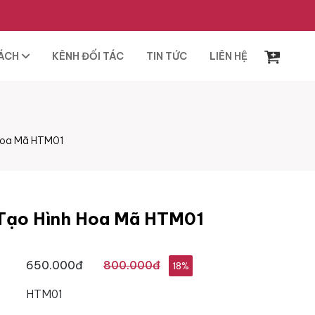
SÁCH
KÊNH ĐỐI TÁC
TIN TỨC
LIÊN HỆ
 Hoa Mã HTM01
 Tạo Hình Hoa Mã HTM01
650.000đ
800.000đ
18%
HTM01