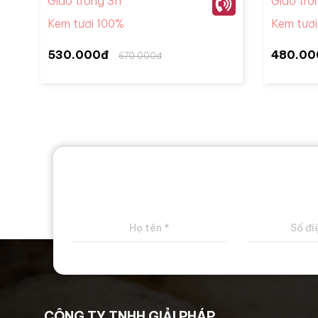
Giao trong 3h
Giao tro
Kem tươi 100%
Kem tươ
530.000đ
480.00
670.000đ
CÔNG TY TNHH GIẢI PHÁP