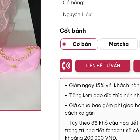
Có hàng:
Nguyên Liệu:
Cốt bánh
Cơ bản
Matcha
LIÊN HỆ TƯ VẤN
- Giảm ngay 15% với khách hàn
- Tặng kem dao dĩa thìa nến nh
- Giá chưa bao gồm phí giao bá
cách xa gần
- Tùy theo độ khó của họa tiết
trang trí họa tiết fondant sẽ c
khoảng 200.000 VNĐ.