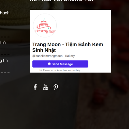
thanh
trả
 tin