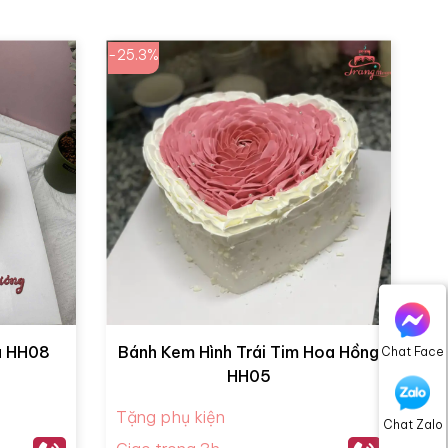
-25.3%
ã HH08
Bánh Kem Hình Trái Tim Hoa Hồng
Chat Face
HH05
Tặng phụ kiện
Chat Zalo