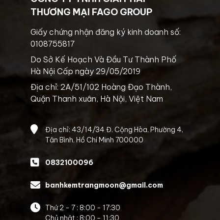
THƯƠNG MẠI FAGO GROUP
Giấy chứng nhận đăng ký kinh doanh số:
0108755817
Do Sở Kế Hoạch Và Đầu Tư Thành Phố
Hà Nội Cấp ngày 29/05/2019
Địa chỉ: 2A/51/102 Hoàng Đạo Thành,
Quận Thanh xuân, Hà Nội, Việt Nam
Địa chỉ: 43/14/34 Đ. Cộng Hòa, Phường 4,
Tân Bình, Hồ Chí Minh 700000
0832100096
banhkemtrangmoon@gmail.com
Thứ 2 - 7 : 8:00 - 17:30
Chủ nhật : 8:00 - 11:30