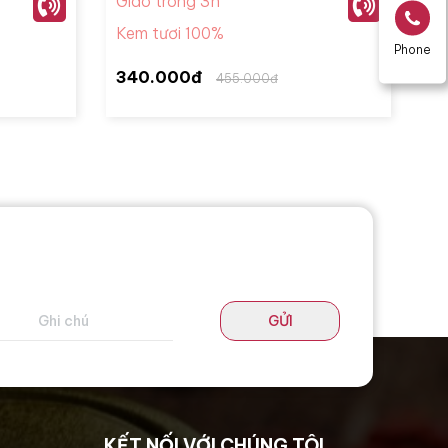
Giao trong 3h
Kem tươi 100%
Phone
340.000đ
455.000đ
GỬI
KẾT NỐI VỚI CHÚNG TÔI