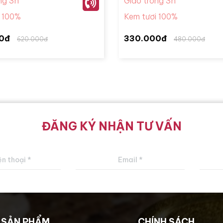
ng 3h
Giao trong 3h
i 100%
Kem tươi 100%
0đ
330.000đ
620.000đ
480.000đ
ĐĂNG KÝ NHẬN TƯ VẤN
SẢN PHẨM
CHÍNH SÁCH