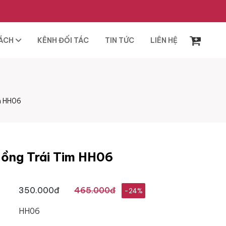
SÁCH
KÊNH ĐỐI TÁC
TIN TỨC
LIÊN HỆ
m HH06
ồng Trái Tim HH06
350.000đ
465.000đ
-24%
HH06