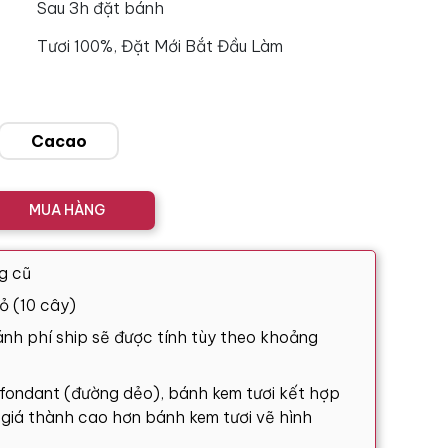
Sau 3h đặt bánh
Tươi 100%, Đặt Mới Bắt Đầu Làm
Cacao
MUA HÀNG
g cũ
ỏ (10 cây)
nh phí ship sẽ được tính tùy theo khoảng
 fondant (đường dẻo), bánh kem tươi kết hợp
ó giá thành cao hơn bánh kem tươi vẽ hình