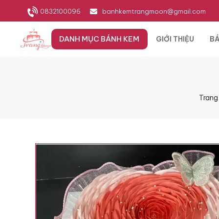
0832100096
banhkemtrangmoon@gmail.com
DANH MỤC BÁNH KEM
GIỚI THIỆU
BÁ
Trang