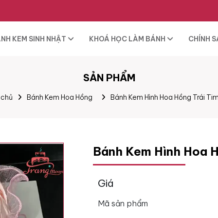
NH KEM SINH NHẬT
KHOÁ HỌC LÀM BÁNH
CHÍNH 
SẢN PHẨM
 chủ
Bánh Kem Hoa Hồng
Bánh Kem Hình Hoa Hồng Trái Ti
Bánh Kem Hình Hoa H
Giá
Mã sản phẩm