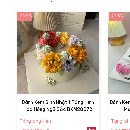
-20.9%
-22.6%
Bánh Kem Sinh Nhật 1 Tầng Hình
Bánh Kem
Hoa Hồng Ngũ Sắc BKM28078
Ma
Tặng phụ kiện
Tặng ph