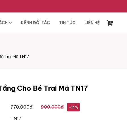
SÁCH
KÊNH ĐỐI TÁC
TIN TỨC
LIÊN HỆ
Bé Trai Mã TN17
 Tầng Cho Bé Trai Mã TN17
770.000đ
900.000đ
-14%
TN17