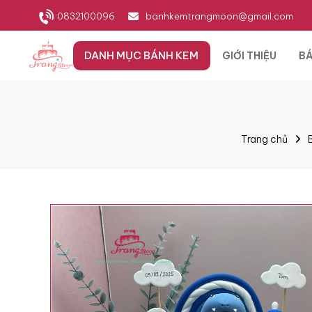
0832100096
banhkemtrangmoon@gmail.com
DANH MỤC BÁNH KEM
GIỚI THIỆU
BÁ
Trang chủ