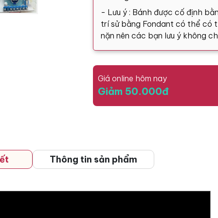
- Lưu ý : Bánh được cố định bằn
trí sử bằng Fondant có thể có tă
nặn nên các bạn lưu ý không ch
Giá online hôm nay
Giảm 50.000đ
ết
Thông tin sản phẩm