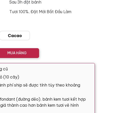
Sau 3h đặt bánh
Tươi 100%, Đặt Mới Bắt Đầu Làm
Cacao
MUA HÀNG
g cũ
ỏ (10 cây)
nh phí ship sẽ được tính tùy theo khoảng
 fondant (đường dẻo), bánh kem tươi kết hợp
ó giá thành cao hơn bánh kem tươi vẽ hình