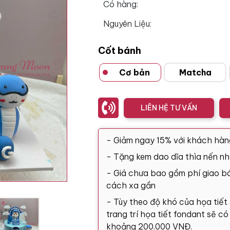
Có hàng:
Nguyên Liệu:
Cốt bánh
Cơ bản
Matcha
LIÊN HỆ TƯ VẤN
- Giảm ngay 15% với khách hàn
- Tặng kem dao dĩa thìa nến nh
- Giá chưa bao gồm phí giao bá
cách xa gần
- Tùy theo độ khó của họa tiết
trang trí họa tiết fondant sẽ c
khoảng 200.000 VNĐ.