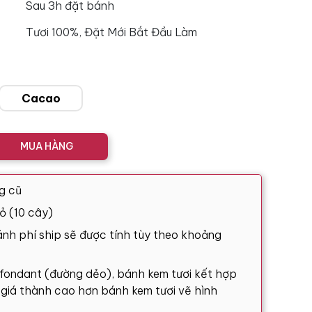
Sau 3h đặt bánh
Tươi 100%, Đặt Mới Bắt Đầu Làm
Cacao
MUA HÀNG
g cũ
ỏ (10 cây)
nh phí ship sẽ được tính tùy theo khoảng
 fondant (đường dẻo), bánh kem tươi kết hợp
ó giá thành cao hơn bánh kem tươi vẽ hình