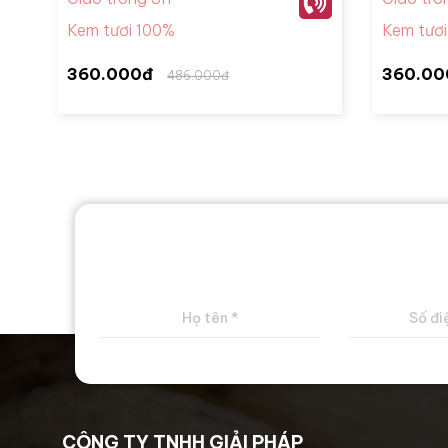
Kem tươi 100%
Kem tươ
360.000đ
360.00
486.000đ
CÔNG TY TNHH GIẢI PHÁP