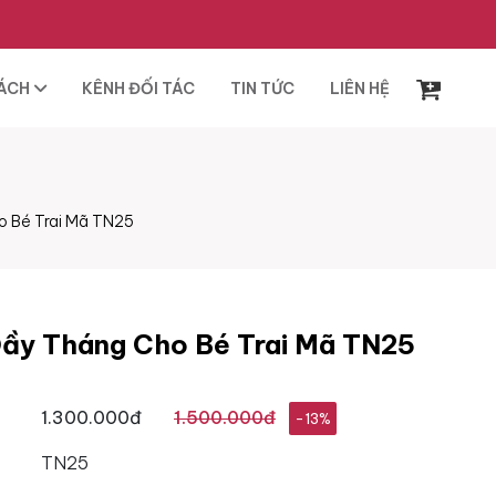
SÁCH
KÊNH ĐỐI TÁC
TIN TỨC
LIÊN HỆ
o Bé Trai Mã TN25
Đầy Tháng Cho Bé Trai Mã TN25
1.300.000đ
1.500.000đ
-13%
TN25