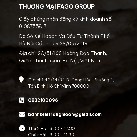
THƯƠNG MẠI FAGO GROUP
Giấy chứng nhận đăng ký kinh doanh số:
0108755817
Do Sở Kế Hoạch Và Đầu Tư Thành Phố
Hà Nội Cấp ngày 29/05/2019
Địa chỉ: 2A/51/102 Hoàng Đạo Thành,
Quận Thanh xuân, Hà Nội, Việt Nam
Địa chỉ: 43/14/34 Đ. Cộng Hòa, Phường 4,
Tân Bình, Hồ Chí Minh 700000
0832100096
banhkemtrangmoon@gmail.com
Thứ 2 - 7 : 8:00 - 17:30
Chủ nhật : 8:00 - 11:30