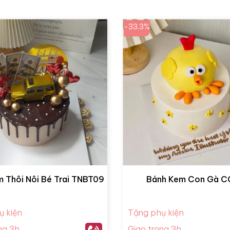
-33.3%
 Thôi Nôi Bé Trai TNBT09
Bánh Kem Con Gà 
ụ kiện
Tặng phụ kiện
ng 3h
Giao trong 3h