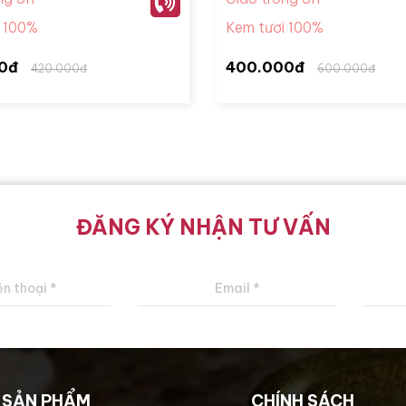
i 100%
Kem tươi 100%
0đ
400.000đ
420.000đ
600.000đ
ĐĂNG KÝ NHẬN TƯ VẤN
SẢN PHẨM
CHÍNH SÁCH