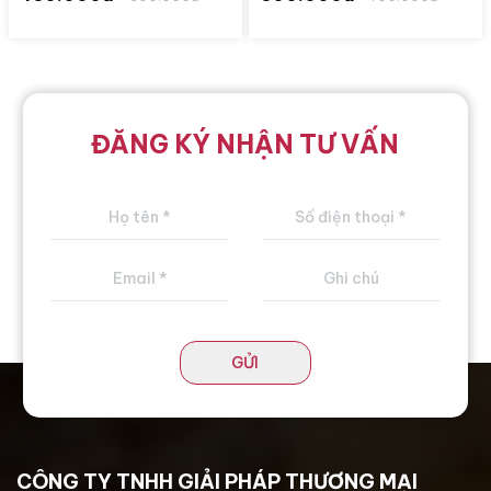
ĐĂNG KÝ NHẬN TƯ VẤN
GỬI
CÔNG TY TNHH GIẢI PHÁP THƯƠNG MẠI