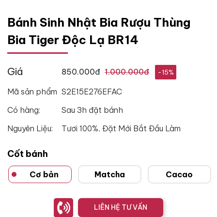
Bánh Sinh Nhật Bia Rượu Thùng
Bia Tiger Độc Lạ BR14
Giá
850.000đ
1.000.000đ
-15%
Mã sản phẩm
S2E15E276EFAC
Có hàng:
Sau 3h đặt bánh
Nguyên Liệu:
Tươi 100%, Đặt Mới Bắt Đầu Làm
Cốt bánh
Cơ bản
Matcha
Cacao
LIÊN HỆ TƯ VẤN