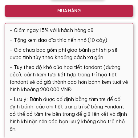
MUA HÀNG
- Giảm ngay 15% với khách hàng cũ
- Tặng kem dao dĩa thìa nến nhỏ (10 cây)
- Giá chưa bao gồm phí giao bánh phí ship sẽ
được tính tùy theo khoảng cách xa gần
- Tùy theo độ khó của họa tiết fondant (đường
dẻo), bánh kem tươi kết hợp trang trí họa tiết
fondant sẽ có giá thành cao hơn bánh kem tươi vẽ
hình khoảng 200.000 VNĐ.
- Lưu ý : Bánh được cố định bằng tăm tre để cố
định bánh, các chi tiết trang trí sử bằng Fondant
có thể có tăm tre bên trong để giữ liên kết và định
hình khi nặn nên các bạn lưu ý không cho trẻ nhỏ
ăn.