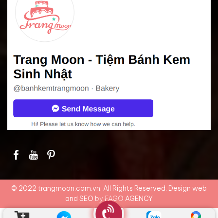
© 2022 trangmoon.com.vn. All Rights Reserved. Design web
and SEO by
FAGO AGENCY