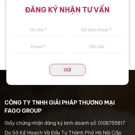
ĐĂNG KÝ NHẬN TƯ VẤN
GỬI
CÔNG TY TNHH GIẢI PHÁP THƯƠNG MẠI
FAGO GROUP
Giấy chứng nhận đăng ký kinh doanh số: 0108755817
Do Sở Kế Hoạch Và Đầu Tư Thành Phố Hà Nội Cấp