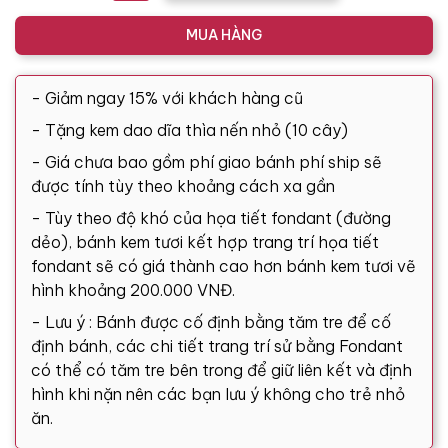
MUA HÀNG
- Giảm ngay 15% với khách hàng cũ
- Tặng kem dao dĩa thìa nến nhỏ (10 cây)
- Giá chưa bao gồm phí giao bánh phí ship sẽ
được tính tùy theo khoảng cách xa gần
- Tùy theo độ khó của họa tiết fondant (đường
dẻo), bánh kem tươi kết hợp trang trí họa tiết
fondant sẽ có giá thành cao hơn bánh kem tươi vẽ
hình khoảng 200.000 VNĐ.
- Lưu ý : Bánh được cố định bằng tăm tre để cố
định bánh, các chi tiết trang trí sử bằng Fondant
có thể có tăm tre bên trong để giữ liên kết và định
hình khi nặn nên các bạn lưu ý không cho trẻ nhỏ
ăn.