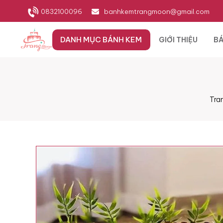
0832100096
banhkemtrangmoon@gmail.com
DANH MỤC BÁNH KEM
GIỚI THIỆU
BÁ
Tra