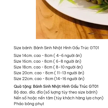
Size bánh: Bánh Sinh Nhật Hình Gấu Trúc GT01
Size 14cm, cao ~ 8cm ( 4-6 người ăn)
Size 16cm, cao ~ 8cm ( 6-8 người ăn)
Size 18cm, cao ~ 8cm ( 8-10 người ăn)
Size 20cm, cao ~ 8cm ( 11-13 người ăn)
Size 22cm, cao ~ 8cm (14-16 người ăn)
Quà tặng: Bánh Sinh Nhật Hình Gấu Trúc GT01
Bộ dao, dĩa, đĩa (số luợng tùy theo size bánh)
Nến số hoặc nến tăm (tùy khách hàng lựa chọn)
Pháo bông phụt