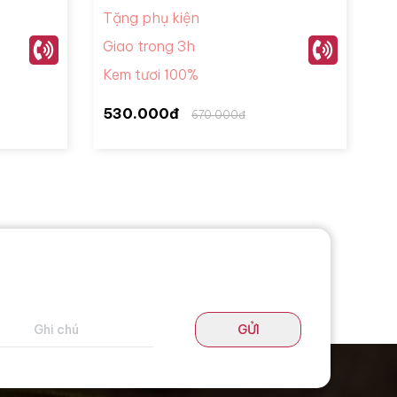
Tặng phụ kiện
Giao trong 3h
Kem tươi 100%
530.000đ
670.000đ
GỬI