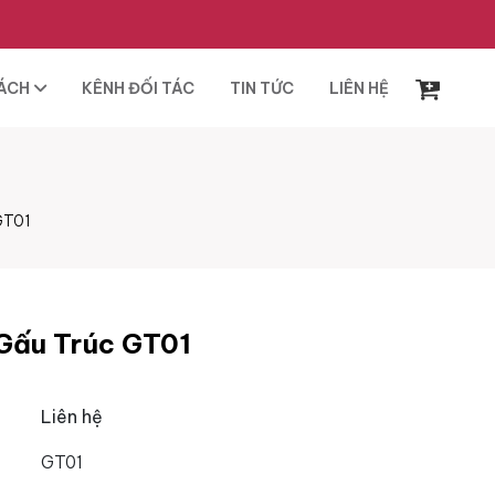
SÁCH
KÊNH ĐỐI TÁC
TIN TỨC
LIÊN HỆ
GT01
 Gấu Trúc GT01
Liên hệ
GT01