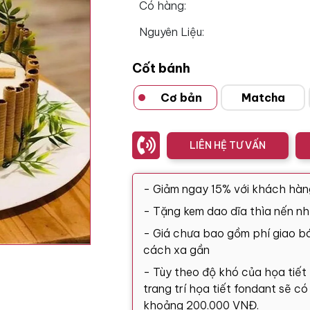
Có hàng:
Nguyên Liệu:
Cốt bánh
Cơ bản
Matcha
LIÊN HỆ TƯ VẤN
- Giảm ngay 15% với khách hàn
- Tặng kem dao dĩa thìa nến nh
- Giá chưa bao gồm phí giao bá
cách xa gần
- Tùy theo độ khó của họa tiết
trang trí họa tiết fondant sẽ c
khoảng 200.000 VNĐ.