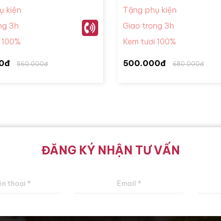
ụ kiện
Tặng phụ kiện
ng 3h
Giao trong 3h
i 100%
Kem tươi 100%
0đ
500.000đ
560.000đ
680.000đ
ĐĂNG KÝ NHẬN TƯ VẤN