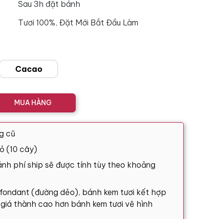
Sau 3h đặt bánh
Tươi 100%, Đặt Mới Bắt Đầu Làm
Cacao
MUA HÀNG
g cũ
ỏ (10 cây)
nh phí ship sẽ được tính tùy theo khoảng
 fondant (đường dẻo), bánh kem tươi kết hợp
ó giá thành cao hơn bánh kem tươi vẽ hình