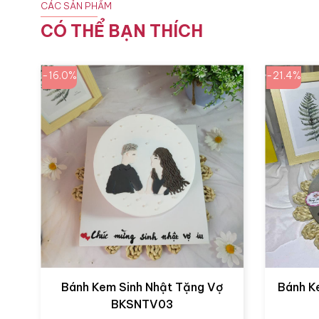
CÁC SẢN PHẨM
CÓ THỂ BẠN THÍCH
-16.0%
-21.4%
Bánh Kem Sinh Nhật Tặng Vợ
Bánh K
BKSNTV03