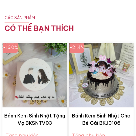
CÁC SẢN PHẨM
CÓ THỂ BẠN THÍCH
-16.0%
-21.4%
Bánh Kem Sinh Nhật Tặng
Bánh Kem Sinh Nhật Cho
Vợ BKSNTV03
Bé Gái BKJ0106
Tặng phụ kiện
Tặng phụ kiện