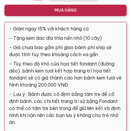
MUA HÀNG
- Giảm ngay 15% với khách hàng cũ
- Tặng kem dao dĩa thìa nến nhỏ (10 cây)
- Giá chưa bao gồm phí giao bánh phí ship sẽ
được tính tùy theo khoảng cách xa gần
- Tùy theo độ khó của họa tiết fondant (đường
dẻo), bánh kem tươi kết hợp trang trí họa tiết
fondant sẽ có giá thành cao hơn bánh kem tươi vẽ
hình khoảng 200.000 VNĐ.
- Lưu ý : Bánh được cố định bằng tăm tre để cố
định bánh, các chi tiết trang trí sử bằng Fondant
có thể có tăm tre bên trong để giữ liên kết và định
hình khi nặn nên các bạn lưu ý không cho trẻ nhỏ
ăn.