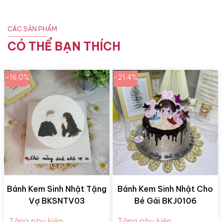
CÁC SẢN PHẨM
CÓ THỂ BẠN THÍCH
-16.0%
-21.4%
Bánh Kem Sinh Nhật Tặng
Bánh Kem Sinh Nhật Cho
Vợ BKSNTV03
Bé Gái BKJ0106
Tặng phụ kiện
Tặng phụ kiện