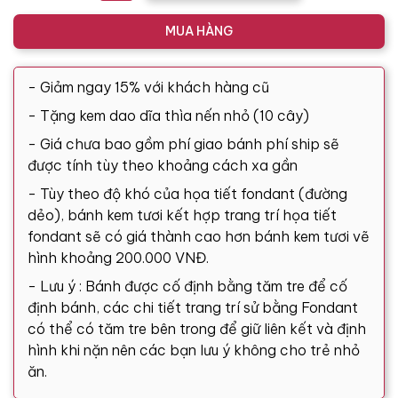
MUA HÀNG
- Giảm ngay 15% với khách hàng cũ
- Tặng kem dao dĩa thìa nến nhỏ (10 cây)
- Giá chưa bao gồm phí giao bánh phí ship sẽ
được tính tùy theo khoảng cách xa gần
- Tùy theo độ khó của họa tiết fondant (đường
dẻo), bánh kem tươi kết hợp trang trí họa tiết
fondant sẽ có giá thành cao hơn bánh kem tươi vẽ
hình khoảng 200.000 VNĐ.
- Lưu ý : Bánh được cố định bằng tăm tre để cố
định bánh, các chi tiết trang trí sử bằng Fondant
có thể có tăm tre bên trong để giữ liên kết và định
hình khi nặn nên các bạn lưu ý không cho trẻ nhỏ
ăn.