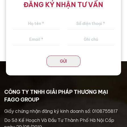
ĐĂNG KÝ NHẬN TƯ VẤN
GỬI
CÔNG TY TNHH GIẢI PHÁP THƯƠNG MẠI
FAGO GROUP
Giấy chứng nhận đăng ký kinh doanh số: 0108755817
Do Sở Kế Hoạch Và Đầu Tư Thành Phố Hà Nội Cấp
ngày 29/05/2019