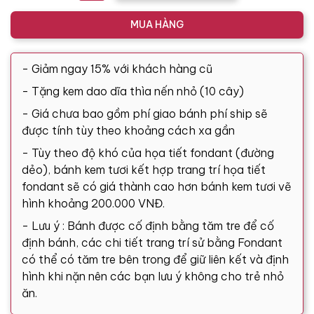
MUA HÀNG
- Giảm ngay 15% với khách hàng cũ
- Tặng kem dao dĩa thìa nến nhỏ (10 cây)
- Giá chưa bao gồm phí giao bánh phí ship sẽ
được tính tùy theo khoảng cách xa gần
- Tùy theo độ khó của họa tiết fondant (đường
dẻo), bánh kem tươi kết hợp trang trí họa tiết
fondant sẽ có giá thành cao hơn bánh kem tươi vẽ
hình khoảng 200.000 VNĐ.
- Lưu ý : Bánh được cố định bằng tăm tre để cố
định bánh, các chi tiết trang trí sử bằng Fondant
có thể có tăm tre bên trong để giữ liên kết và định
hình khi nặn nên các bạn lưu ý không cho trẻ nhỏ
ăn.