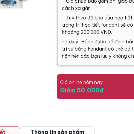
- Giá chưa bao gồm phí giao bá
cách xa gần
- Tùy theo độ khó của họa tiết
trang trí họa tiết fondant sẽ c
khoảng 200.000 VNĐ.
- Lưu ý : Bánh được cố định bằn
trí sử bằng Fondant có thể có tă
nặn nên các bạn lưu ý không ch
Giá online hôm nay
Giảm 50.000đ
ết
Thông tin sản phẩm