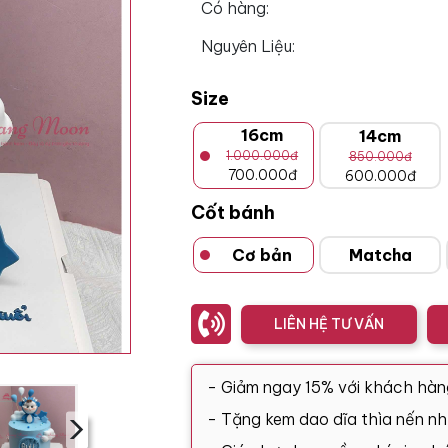
Có hàng:
Nguyên Liệu:
Size
16cm
14cm
1.000.000đ
850.000đ
700.000đ
600.000đ
Cốt bánh
Cơ bản
Matcha
LIÊN HỆ TƯ VẤN
- Giảm ngay 15% với khách hàn
›
- Tặng kem dao dĩa thìa nến nh