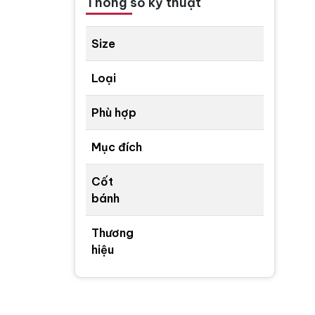
Thông số kỹ thuật
Size
Loại
Phù hợp
Mục đích
Cốt
bánh
Thương
hiệu