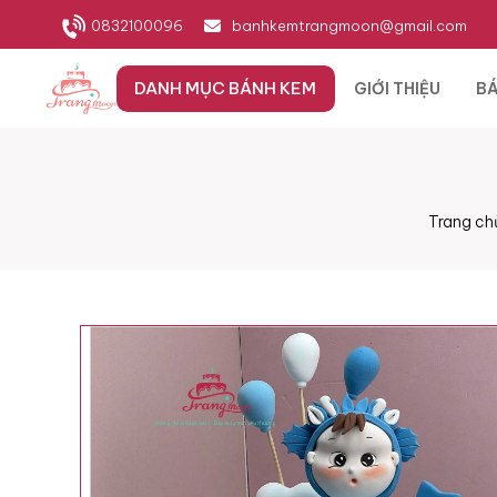
0832100096
banhkemtrangmoon@gmail.com
DANH MỤC BÁNH KEM
GIỚI THIỆU
BÁ
Trang ch