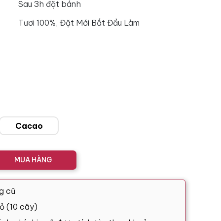
Sau 3h đặt bánh
Tươi 100%, Đặt Mới Bắt Đầu Làm
Cacao
MUA HÀNG
g cũ
ỏ (10 cây)