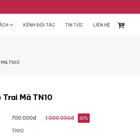
SÁCH
KÊNH ĐỐI TÁC
TIN TỨC
LIÊN HỆ
i Mã TN10
é Trai Mã TN10
700.000đ
1.000.000đ
30%
TN10