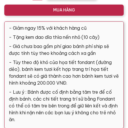
MUA HÀNG
- Giảm ngay 15% với khách hàng cũ
- Tặng kem dao dĩa thìa nến nhỏ (10 cây)
- Giá chưa bao gồm phí giao bánh phí ship sẽ
được tính tùy theo khoảng cách xa gần
- Tùy theo độ khó của họa tiết fondant (đường
dẻo), bánh kem tươi kết hợp trang trí họa tiết
fondant sẽ có giá thành cao hơn bánh kem tươi vẽ
hình khoảng 200.000 VNĐ.
- Lưu ý : Bánh được cố định bằng tăm tre để cố
định bánh, các chi tiết trang trí sử bằng Fondant
có thể có tăm tre bên trong để giữ liên kết và định
hình khi nặn nên các bạn lưu ý không cho trẻ nhỏ
ăn.