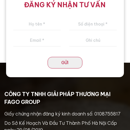
ĐĂNG KÝ NHẬN TƯ VẤN
GỬI
CÔNG TY TNHH GIẢI PHÁP THƯƠNG MẠI
FAGO GROUP
Giấy chứng nhận đăng ký kinh doanh số: 0108755817
Do Sở Kế Hoạch Và Đầu Tư Thành Phố Hà Nội Cấp
ngày 29/05/2019