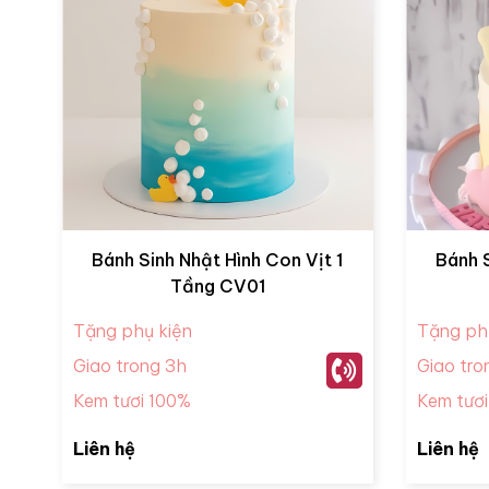
Bánh Sinh Nhật Hình Con Vịt 1
Bánh S
Tầng CV01
Tặng phụ kiện
Tặng ph
Giao trong 3h
Giao tro
Kem tươi 100%
Kem tươ
Liên hệ
Liên hệ