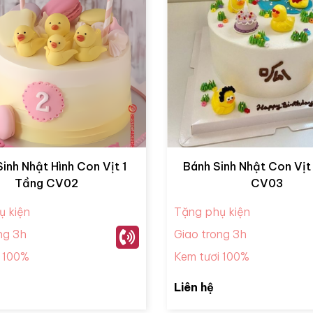
inh Nhật Hình Con Vịt 1
Bánh Sinh Nhật Con Vịt
Tầng CV02
CV03
ụ kiện
Tặng phụ kiện
ng 3h
Giao trong 3h
i 100%
Kem tươi 100%
Liên hệ