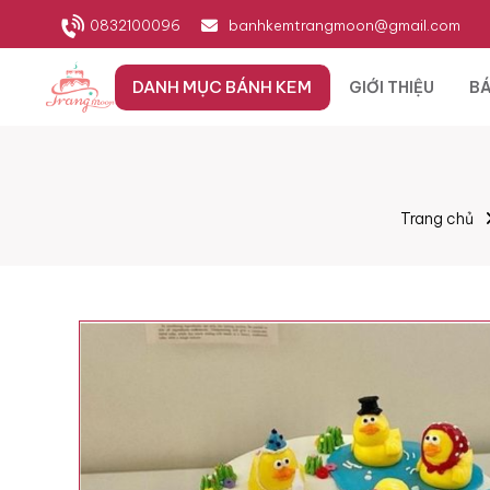
0832100096
banhkemtrangmoon@gmail.com
DANH MỤC BÁNH KEM
GIỚI THIỆU
BÁ
Trang chủ