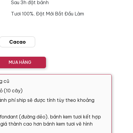
Sau 3h đặt bánh
Tươi 100%, Đặt Mới Bắt Đầu Làm
Cacao
MUA HÀNG
g cũ
ỏ (10 cây)
nh phí ship sẽ được tính tùy theo khoảng
 fondant (đường dẻo), bánh kem tươi kết hợp
ó giá thành cao hơn bánh kem tươi vẽ hình