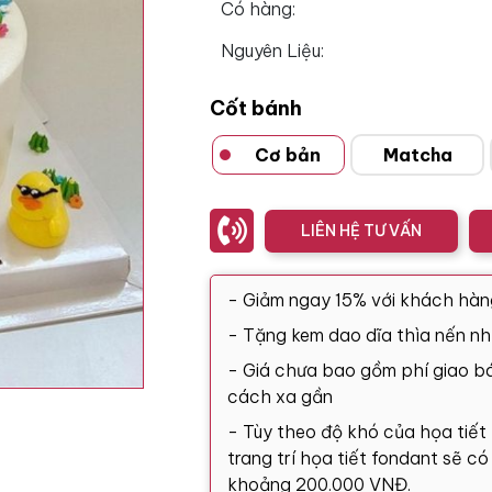
Có hàng:
Nguyên Liệu:
Cốt bánh
Cơ bản
Matcha
LIÊN HỆ TƯ VẤN
- Giảm ngay 15% với khách hàn
- Tặng kem dao dĩa thìa nến nh
- Giá chưa bao gồm phí giao bá
cách xa gần
- Tùy theo độ khó của họa tiết
trang trí họa tiết fondant sẽ c
khoảng 200.000 VNĐ.