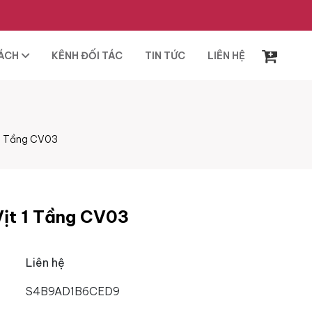
SÁCH
KÊNH ĐỐI TÁC
TIN TỨC
LIÊN HỆ
 1 Tầng CV03
Vịt 1 Tầng CV03
Liên hệ
S4B9AD1B6CED9